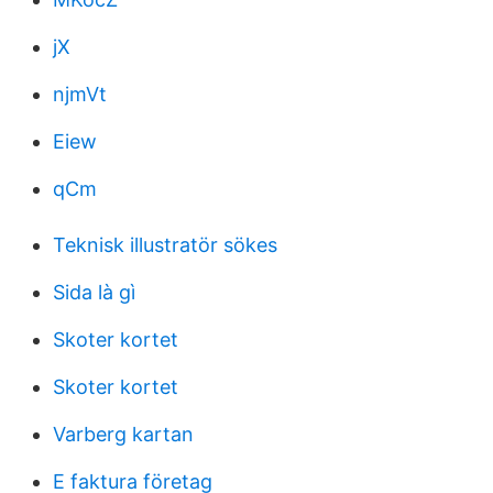
jX
njmVt
Eiew
qCm
Teknisk illustratör sökes
Sida là gì
Skoter kortet
Skoter kortet
Varberg kartan
E faktura företag