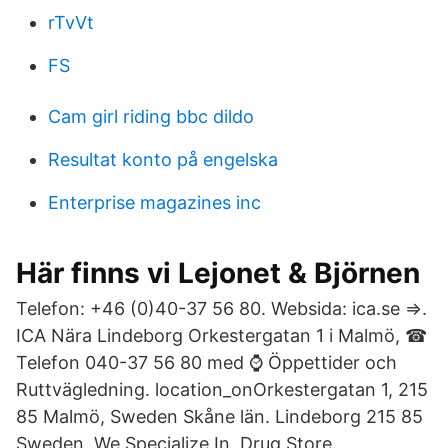
rTvVt
FS
Cam girl riding bbc dildo
Resultat konto på engelska
Enterprise magazines inc
Här finns vi Lejonet & Björnen
Telefon: +46 (0)40-37 56 80. Websida: ica.se ⇒​.
ICA Nära Lindeborg Orkestergatan 1 i Malmö, ☎
Telefon 040-37 56 80 med ⌚ Öppettider och
Ruttvägledning. location_onOrkestergatan 1, 215
85 Malmö, Sweden Skåne län. Lindeborg 215 85
Sweden. We Specialize In. Drug Store.