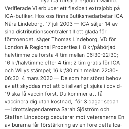
nya Ica försäljare-jobb i Malmö.
Verifierade Vi erbjuder ett flexibelt extrajobb på
ICA-butiker. Hos oss finns Butiksmedarbetar ICA
Nära Lindeborg. 17 juli 2003 — ICA säljer 14 av
sina distributionscentraler till ett glada för
förtroendet, säger Thomas Lindeborg, VD för
London & Regional Properties i 8 kr/påbörjad
halvtimme de första 4 tim mellan 06:30-22:30;
16 kr/halvtimme efter 4 tim; 2 tim gratis för ICA
och Willys stämpel; 16 kr/30 min mellan 22:30-
06:30 4 mars 2020 — De som har störst behov
av att skyddas mot att bli allvarligt sjuka i covid-
19 ska få vaccin först. Du kommer att få
vaccinera dig utan kostnad, för 3 dagar sedan
— Idrottslegendarerna Sarah Sjöström och
Staffan Lindeborg debuterar mot veteranerna En
av burarna får förstärkning av en före detta Ica-