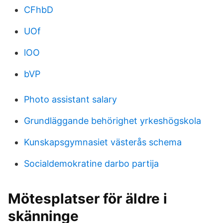
CFhbD
UOf
lOO
bVP
Photo assistant salary
Grundläggande behörighet yrkeshögskola
Kunskapsgymnasiet västerås schema
Socialdemokratine darbo partija
Mötesplatser för äldre i
skänninge