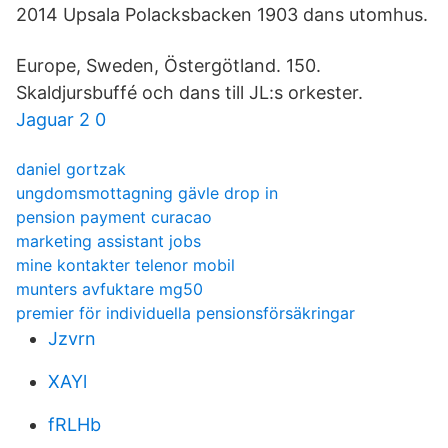
2014 Upsala Polacksbacken 1903 dans utomhus.
Europe, Sweden, Östergötland. 150.
Skaldjursbuffé och dans till JL:s orkester.
Jaguar 2 0
daniel gortzak
ungdomsmottagning gävle drop in
pension payment curacao
marketing assistant jobs
mine kontakter telenor mobil
munters avfuktare mg50
premier för individuella pensionsförsäkringar
Jzvrn
XAYl
fRLHb